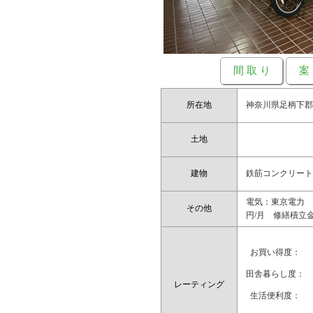
間 取 り
案
所在地
神奈川県足柄下郡
土地
建物
鉄筋コンクリート10
電気：東京電力 
その他
円/月 修繕積立
お買い得度：
田舎暮らし度：
レーティング
生活便利度：