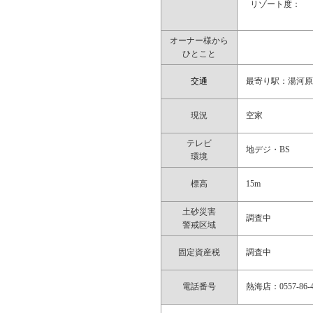
リゾート度：
オーナー様から
ひとこと
交通
最寄り駅：湯河原
現況
空家
テレビ
地デジ・BS
環境
標高
15m
土砂災害
調査中
警戒区域
固定資産税
調査中
電話番号
熱海店：0557-86-4