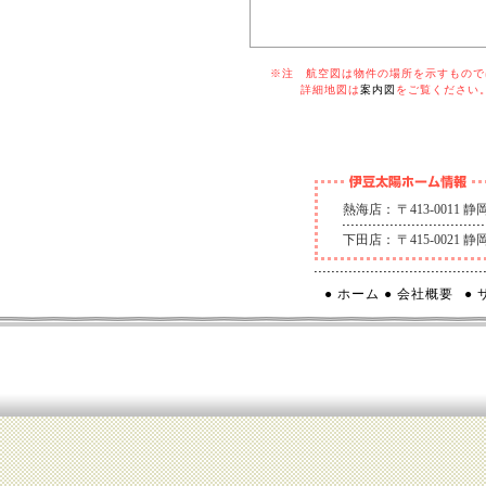
※注 航空図は物件の場所を示すものでは
詳細地図は
案内図
をご覧ください
熱海店：
〒413-0011
下田店：
〒415-0021
● ホーム
● 会社概要
●