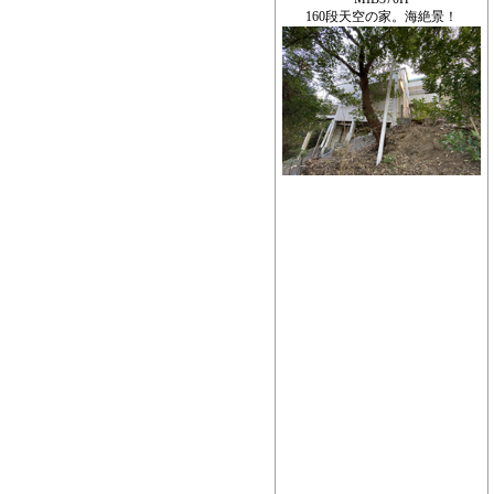
160段天空の家。海絶景！