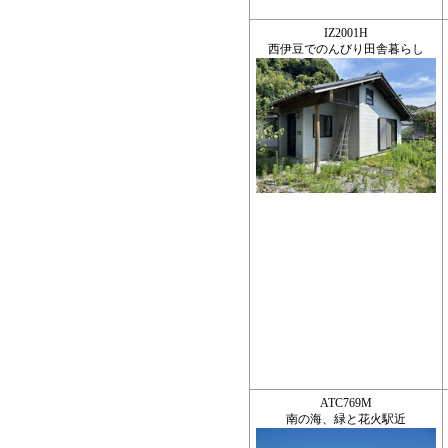
IZ2001H
西伊豆でのんびり田舎暮らし
ATC769M
南の海、緑と花火駅近