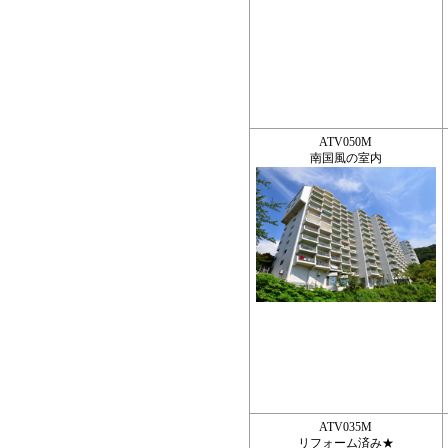
ATV050M
南国風の室内
ATV035M
リフォーム済み★