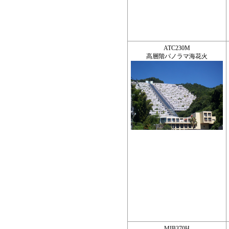
ATC230M
高層階パノラマ海花火
MIB370H