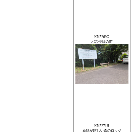
KN5269G
バス停目の前
KN5271H
新緑が眩しい森のロッジ