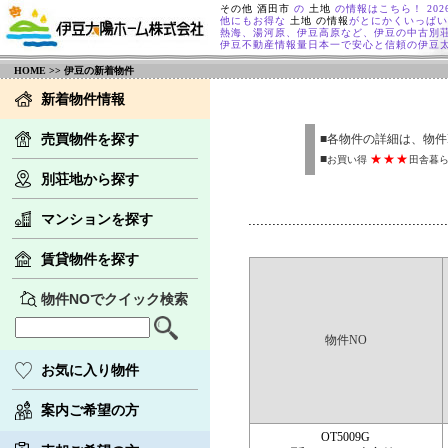
その他 酒田市
の
土地
の情報はこちら！ 2026
他にもお得な
土地 の情報
がとにかくいっぱい
熱海、湯河原、伊豆高原など、伊豆の中古別
伊豆不動産情報量日本一で安心と信頼の伊豆
HOME
>> 伊豆の新着物件
新着物件情報
売買物件を探す
■各物件の詳細は、物件
■
★★★
お買い得
田舎暮
別荘地から探す
マンションを探す
賃貸物件を探す
物件NOでクイック検索
物件NO
お気に入り物件
案内ご希望の方
OT5009G