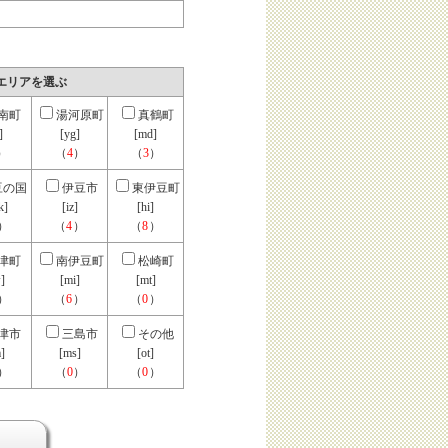
エリアを選ぶ
南町
湯河原町
真鶴町
]
[yg]
[md]
）
（
4
）
（
3
）
豆の国
伊豆市
東伊豆町
k]
[iz]
[hi]
）
（
4
）
（
8
）
津町
南伊豆町
松崎町
]
[mi]
[mt]
）
（
6
）
（
0
）
津市
三島市
その他
]
[ms]
[ot]
）
（
0
）
（
0
）