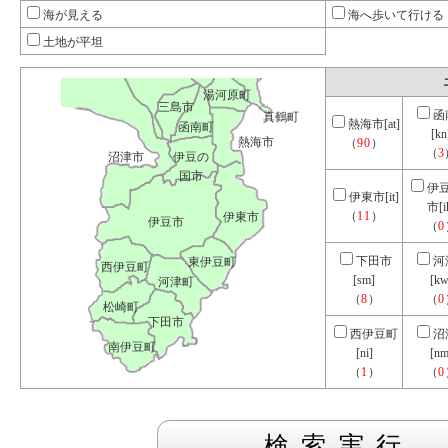
海が見える
海へ歩いて行ける
土地が平坦
湯河原町
三島市
函
真鶴町
熱海市[at]
函南町
[kn
熱海市
（
90
）
（
3
沼津市
伊豆の
国市
伊
伊東市[it]
市[i
（
11
）
伊東市
伊豆市
（
0
下田市
河
東伊豆町
西伊豆町
[sm]
[kw
河津町
（
8
）
（
0
松崎町
下田市
西伊豆町
沼
南伊豆町
[ni]
[nm
（
1
）
（
0