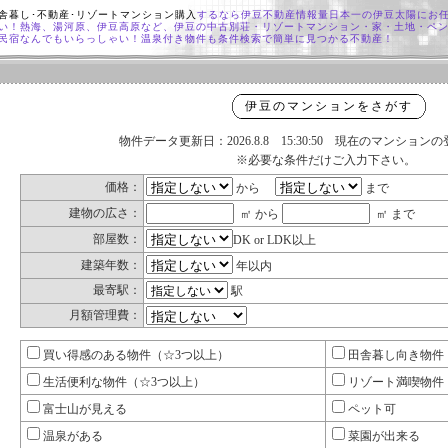
舎暮し･不動産･リゾートマンション購入
するなら伊豆不動産情報量日本一の伊豆太陽にお
い！熱海、湯河原、伊豆高原など、伊豆の中古別荘・リゾートマンション・家・土地・ペ
民宿なんでもいらっしゃい！温泉付き物件も条件検索で簡単に見つかる不動産！
伊豆のマンションをさがす
物件データ更新日：2026.8.8 15:30:50 現在のマンショ
※必要な条件だけご入力下さい。
価格：
から
まで
建物の広さ：
㎡ から
㎡ まで
部屋数：
DK or LDK以上
建築年数：
年以内
最寄駅：
駅
月額管理費：
買い得感のある物件（☆3つ以上）
田舎暮し向き物件
生活便利な物件（☆3つ以上）
リゾート満喫物件
富士山が見える
ペット可
温泉がある
菜園が出来る