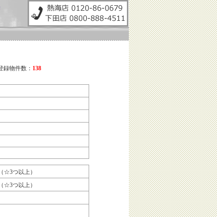
任
ン
ンの登録物件数：
138
（☆3つ以上）
（☆3つ以上）