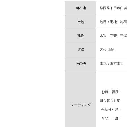
所在地
静岡県下田市白
土地
地目：宅地 地積：
建物
木造 瓦葺 平屋建
道路
方位 西側
その他
電気：東京電力
お買い得度：
田舎暮らし度：
レーティング
生活便利度：
リゾート度：