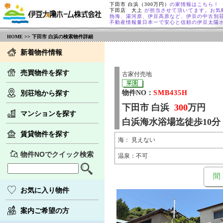
下田市 白浜（300万円）
の家情報はこちら！
下田店 大上
が担当させて頂いてます。お気
熱海、湯河原、伊豆高原など、伊豆の中古別
不動産情報量日本一で安心と信頼の伊豆太陽
HOME
>> 下田市 白浜の検索物件詳細
新着物件情報
売買物件を探す
古家付売地
別荘地から探す
物件NO：
SMB435H
下田市 白浜
300
万円
マンションを探す
白浜海水浴場迄徒歩10分
賃貸物件を探す
海： 見えない
物件NOでクイック検索
温泉：不可
間
お気に入り物件
案内ご希望の方