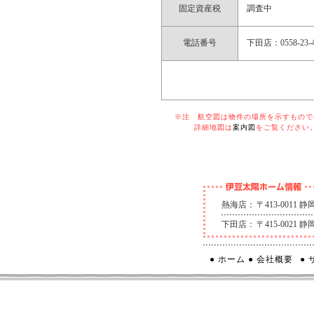
固定資産税
調査中
電話番号
下田店：0558-23-4
※注 航空図は物件の場所を示すものでは
詳細地図は
案内図
をご覧ください
熱海店：
〒413-0011
下田店：
〒415-0021
● ホーム
● 会社概要
●