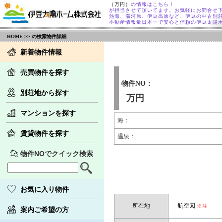
（万円）
の情報はこちら！
が担当させて頂いてます。お気軽にお問合せ
熱海、湯河原、伊豆高原など、伊豆の中古別
不動産情報量日本一で安心と信頼の伊豆太陽
HOME
>> の検索物件詳細
新着物件情報
売買物件を探す
物件NO：
別荘地から探す
万円
マンションを探す
海：
賃貸物件を探す
温泉：
物件NOでクイック検索
お気に入り物件
所在地
航空図
※注
案内ご希望の方