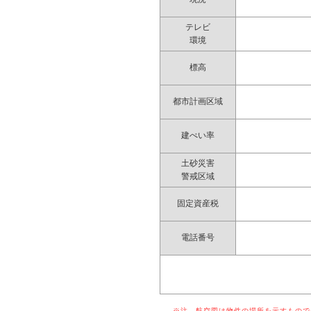
テレビ
環境
標高
都市計画区域
建ぺい率
土砂災害
警戒区域
固定資産税
電話番号
※注 航空図は物件の場所を示すものでは