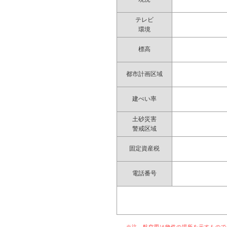
テレビ
環境
標高
都市計画区域
建ぺい率
土砂災害
警戒区域
固定資産税
電話番号
※注 航空図は物件の場所を示すものでは