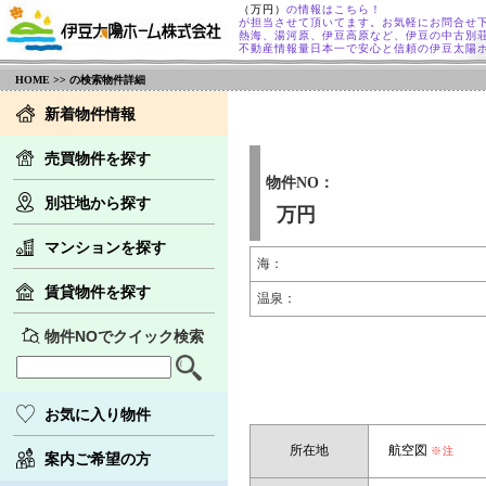
（万円）
の情報はこちら！
が担当させて頂いてます。お気軽にお問合せ
熱海、湯河原、伊豆高原など、伊豆の中古別
不動産情報量日本一で安心と信頼の伊豆太陽
HOME
>> の検索物件詳細
新着物件情報
売買物件を探す
物件NO：
別荘地から探す
万円
マンションを探す
海：
賃貸物件を探す
温泉：
物件NOでクイック検索
お気に入り物件
所在地
航空図
※注
案内ご希望の方