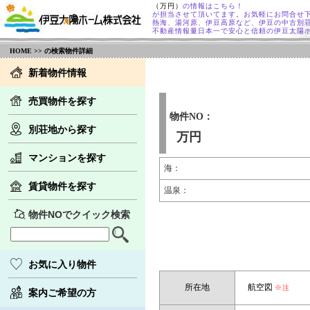
（万円）
の情報はこちら！
が担当させて頂いてます。お気軽にお問合せ
熱海、湯河原、伊豆高原など、伊豆の中古別
不動産情報量日本一で安心と信頼の伊豆太陽
HOME
>> の検索物件詳細
新着物件情報
売買物件を探す
物件NO：
別荘地から探す
万円
マンションを探す
海：
賃貸物件を探す
温泉：
物件NOでクイック検索
お気に入り物件
所在地
航空図
※注
案内ご希望の方