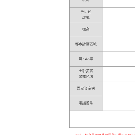
テレビ
環境
標高
都市計画区域
建ぺい率
土砂災害
警戒区域
固定資産税
電話番号
※注 航空図は物件の場所を示すものでは