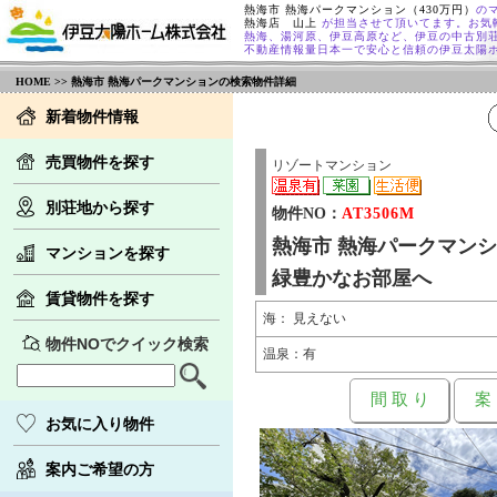
熱海市 熱海パークマンション（430万円）
の
熱海店 山上
が担当させて頂いてます。お気
熱海、湯河原、伊豆高原など、伊豆の中古別
不動産情報量日本一で安心と信頼の伊豆太陽
HOME
>> 熱海市 熱海パークマンションの検索物件詳細
新着物件情報
売買物件を探す
リゾートマンション
別荘地から探す
物件NO：
AT3506M
熱海市 熱海パークマン
マンションを探す
緑豊かなお部屋へ
賃貸物件を探す
海： 見えない
物件NOでクイック検索
温泉：有
間 取 り
案
お気に入り物件
案内ご希望の方