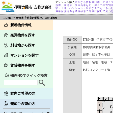
マンション購入
するなら情報量日本一の伊豆
熱海、湯河原、伊豆高原など、伊豆の中古別
家・土地・ペンション・民宿なんでもいらっ
温泉付き物件も条件検索で簡単に探して見つ
HOME
>> 伊東市 宇佐美の間取り、または地形
新着物件情報
売買物件を探す
物件NO
ITE046H 伊東市 宇
別荘地から探す
所在地
静岡県伊東市宇佐美
交通
最寄り駅：宇佐美駅
マンションを探す
土地
地目：宅地 地積：338
賃貸物件を探す
建物
鉄筋コンクリート造 スレ
物件NOでクイック検索
案内ご希望の方
売却ご希望の方