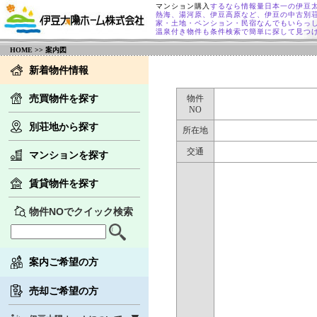
マンション購入
するなら情報量日本一の伊豆
熱海、湯河原、伊豆高原など、伊豆の中古別
家・土地・ペンション・民宿なんでもいらっ
温泉付き物件も条件検索で簡単に探して見つ
HOME
>> 案内図
新着物件情報
売買物件を探す
物件
NO
別荘地から探す
所在地
交通
マンションを探す
賃貸物件を探す
物件NOでクイック検索
案内ご希望の方
売却ご希望の方