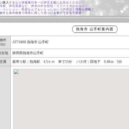
ン購入
するなら情報量日本一の伊豆太陽にお任せください！
河原、伊豆高原など、伊豆の中古別荘・リゾートマンション・
・ペンション・民宿なんでもいらっしゃい！クチコミ情報も満載！
物件も条件検索で簡単に探して見つける事ができる不動産！
熱海市 山手町案内図
物件
AT7180H 熱海市 山手町
NO
所在地
静岡県熱海市山手町
交通
最寄り駅：熱海駅 4.5ｋｍ 車で15分 バス停：団地下 0.4Km 5分