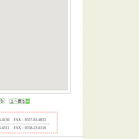
-4150
FAX：0557-83-4835
-4511
FAX：0558-23-6110