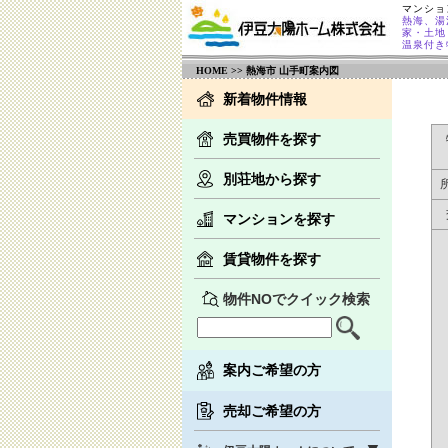
マンショ
熱海、湯
家・土地
温泉付き
HOME
>> 熱海市 山手町案内図
新着物件情報
売買物件を探す
別荘地から探す
マンションを探す
賃貸物件を探す
物件NOでクイック検索
案内ご希望の方
売却ご希望の方