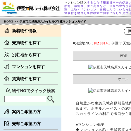
マンション購入
するなら情報量日本一の伊豆
熱海、湯河原、伊豆高原など、伊豆の中古別
家・土地・ペンション・民宿なんでもいらっ
温泉付き物件も条件検索で簡単に探して見つ
HOME
>> 伊豆市天城高原スカイヒルズE棟マンションガイド
新着物件情報
売買物件を探す
■分譲地NO：
NZ0014T
伊豆市 天城
別荘地から探す
外観
マンションを探す
賃貸物件を探す
ホール
物件NOでクイック検索
自然豊かな東急天城高原別荘地
めます。ホテルハーベストの施
案内ご希望の方
スカイラインの利用で出口から車
売却ご希望の方
■マンション概要
◆マンション名称：天城高原ス