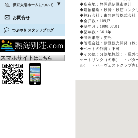
◆所在地：静岡県伊豆市冷川
伊豆太陽ホームについて
◆建物構造：鉄骨・鉄筋コンク
◆施行会社：東急建設株式会
お問合せ
◆全戸数：109戸
◆築年月：1990.07.01
つぶやき スタッフブログ
◆築年数：36.1年
◆管理形態：委託
◆管理会社：伊豆観光開発（株
◆ペットの飼育：不可
◆その他：分譲地施設：・屋外
スマホサイト
はこちら
ケートリンク（冬季） ・パタ
ル） ・ハーヴェストクラブ内