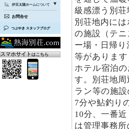
伊豆太陽ホームについて
級感漂う別荘
お問合せ
別荘地内には
つぶやき スタッフブログ
の施設（テニ
ー場・日帰り
スマホサイト
はこちら
等があります
ホテル宿泊の
す。別荘地周
ラン等の施設
7分や鮎釣り
10分、一番
は管理事務所