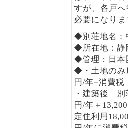
すが、各戸へ
必要になりま
◆別荘地名：
◆所在地：静
◆管理：日本
◆・土地のみ所
円/年+消費
・建築後 別荘
円/年＋13,
定住利用18,0
円/年に消費