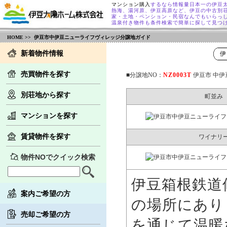
マンション購入
するなら情報量日本一の伊豆
熱海、湯河原、伊豆高原など、伊豆の中古別
家・土地・ペンション・民宿なんでもいらっ
温泉付き物件も条件検索で簡単に探して見つ
HOME
>> 伊豆市中伊豆ニューライフヴィレッジ分譲地ガイド
新着物件情報
伊
売買物件を探す
■分譲地NO：
NZ0003T
伊豆市 中伊
別荘地から探す
町並み
マンションを探す
賃貸物件を探す
ワイナリ
物件NOでクイック検索
伊豆箱根鉄道修
案内ご希望の方
の場所にありま
売却ご希望の方
を通じて温暖