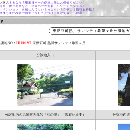
ン購入
するなら情報量日本一の伊豆太陽にお任せください！
河原、伊豆高原など、伊豆の中古別荘・リゾートマンション・
・ペンション・民宿なんでもいらっしゃい！クチコミ情報も満載！
物件も条件検索で簡単に探して見つける事ができる不動産！
イド
東伊豆町熱川サンシティ希望ヶ丘分譲地ガ
分譲地NO：
HI0019T
東伊豆町 熱川サンシティ希望ヶ丘
分譲地入口
分譲地内の温泉露天風呂「和の湯」 （現在休止中）
分譲地内道