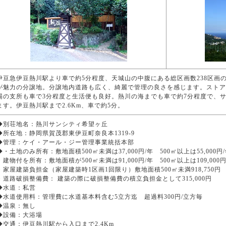
伊豆急伊豆熱川駅より車で約5分程度、天城山の中腹にある総区画数238区画
が魅力の分譲地。分譲地内道路も広く、綺麗で管理の良さを感じます。ストア
場の支所も車で3分程度と生活便も良好。熱川の海までも車で約7分程度で、
ます。伊豆熱川駅まで2.6Km、車で約5分。
◆別荘地名：熱川サンシティ希望ヶ丘
◆所在地：静岡県賀茂郡東伊豆町奈良本1319-9
◆管理：ケイ・アール・ジー管理事業統括本部
◆・土地のみ所有：敷地面積500㎡未満は37,000円/年 500㎡以上は55,000
・建物付を所有：敷地面積が500㎡未満は91,000円/年 500㎡以上は109,000
・家屋建築負担金（家屋建築時1区画1回限り）敷地面積500㎡未満918,750円 50
・道路破損整備費： 建築の際に破損整備費の積立負担金として315,000円
◆水道：私営
◆水道使用料：管理費に水道基本料含む5立方迄 超過料300円/立方毎
◆温泉：無し
◆設備：大浴場
◆交通：伊豆熱川駅から入口まで2.4Km