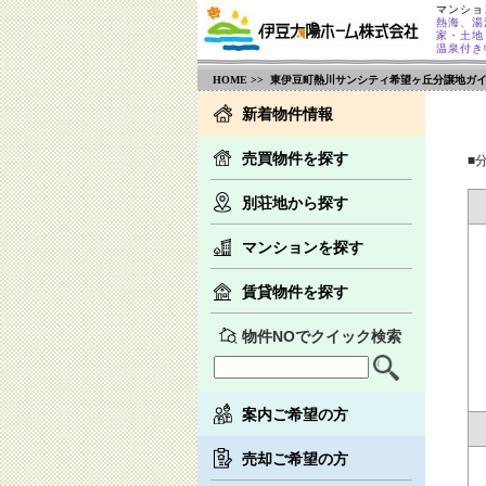
マンショ
熱海、湯
家・土地
温泉付き
HOME
>> 東伊豆町熱川サンシティ希望ヶ丘分譲地ガ
新着物件情報
売買物件を探す
■
別荘地から探す
マンションを探す
賃貸物件を探す
物件NOでクイック検索
案内ご希望の方
売却ご希望の方