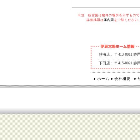
※注 航空図は物件の場所を示すものでは
詳細地図は
案内図
をご覧ください
熱海店：
〒413-0011
下田店：
〒415-0021
● ホーム
● 会社概要
●