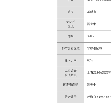
現況
基礎有り
テレビ
調査中
環境
標高
320m
都市計画区域
非線引区域
建ぺい率
60%
土砂災害
土石流危険渓流
警戒区域
固定資産税
調査中
電話番号
熱海店：0557-86-4