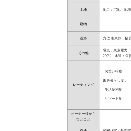
土地
地目：宅地 地積：1
建物
道路
方位 南東側 幅員 
電気：東京電力 
その他
200% 水道：
お買い得度：
田舎暮らし度：
レーティング
生活便利度：
リゾート度：
オーナー様から
ひとこと
交通
最寄り駅：熱海