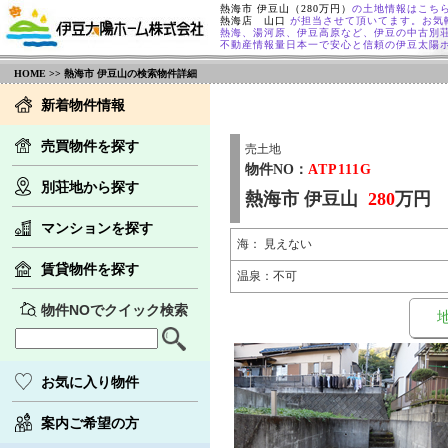
熱海市 伊豆山（280万円）
の土地情報はこち
熱海店 山口
が担当させて頂いてます。お気
熱海、湯河原、伊豆高原など、伊豆の中古別
不動産情報量日本一で安心と信頼の伊豆太陽
HOME
>> 熱海市 伊豆山の検索物件詳細
新着物件情報
売買物件を探す
売土地
物件NO：
ATP111G
別荘地から探す
熱海市 伊豆山
280
万円
マンションを探す
海： 見えない
賃貸物件を探す
温泉：不可
物件NOでクイック検索
お気に入り物件
案内ご希望の方