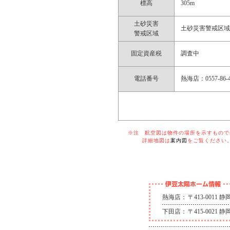
標高
305m
土砂災害
土砂災害警戒区
警戒区域
固定資産税
調査中
電話番号
熱海店：0557-86-4
※注 航空図は物件の場所を示すものでは
詳細地図は
案内図
をご覧ください
熱海店：
〒413-0011
下田店：
〒415-0021