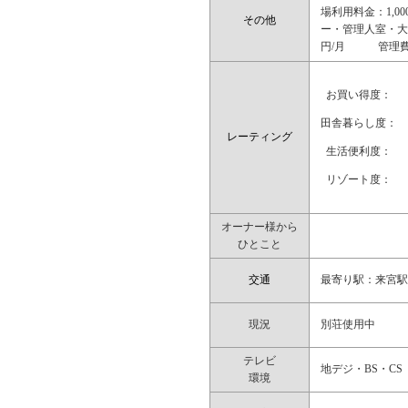
場利用料金：1,0
その他
ー・管理人室・大浴
円/月 管理費合計
お買い得度：
田舎暮らし度：
レーティング
生活便利度：
リゾート度：
オーナー様から
ひとこと
交通
最寄り駅：来宮駅
現況
別荘使用中
テレビ
地デジ・BS・CS
環境