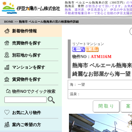
熱海市 ベルエール熱海来の宮（380万円）
の
熱海店 青野
が担当させて頂いてます。お気
熱海、湯河原、伊豆高原など、伊豆の中古別
不動産情報量日本一で安心と信頼の伊豆太陽
HOME
>> 熱海市 ベルエール熱海来の宮の検索物件詳細
新着物件情報
売買物件を探す
リゾートマンション
別荘地から探す
物件NO：
ATM116M
熱海市 ベルエール熱海
マンションを探す
綺麗なお部屋から海一望
賃貸物件を探す
海： 一望
物件NOでクイック検索
温泉：
間 取 り
案
お気に入り物件
案内ご希望の方