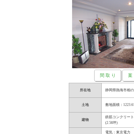
間 取 り
案
所在地
静岡県熱海市相の原
土地
敷地面積：1223.61
鉄筋コンクリート造
建物
(2.58坪)
電気：東京電力 