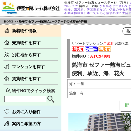
熱海市 ゼファー熱海ビューステージ（万円）
2026.7.21
熱海店 内藤
が担当させて頂いて
熱海、湯河原、伊豆高原など、伊豆の中古別
不動産情報量日本一で安心と信頼の伊豆太陽
HOME
>> 熱海市 ゼファー熱海ビューステージの検索物件詳細
新着物件情報
熱
売買物件を探す
リゾートマンション
ご成約
2026.7.21
別荘地から探す
物件NO：
ATC940M
熱海市 ゼファー熱海ビ
マンションを探す
便利、駅近、海、花火
賃貸物件を探す
海： 一望
物件NOでクイック検索
温泉：有
間
お気に入り物件
案内ご希望の方