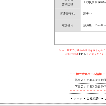
土砂災害
土砂災害警戒区
警戒区域
固定資産税
調査中
電話番号
熱海店：0557-86-4
※注 航空図は物件の場所を示すものでは
詳細地図は
案内図
をご覧ください
熱海店：
〒413-0011
下田店：
〒415-0021
● ホーム
● 会社概要
●