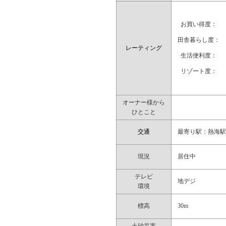
お買い得度：
田舎暮らし度：
レーティング
生活便利度：
リゾート度：
オーナー様から
ひとこと
交通
最寄り駅：熱海駅
現況
居住中
テレビ
地デジ
環境
標高
30m