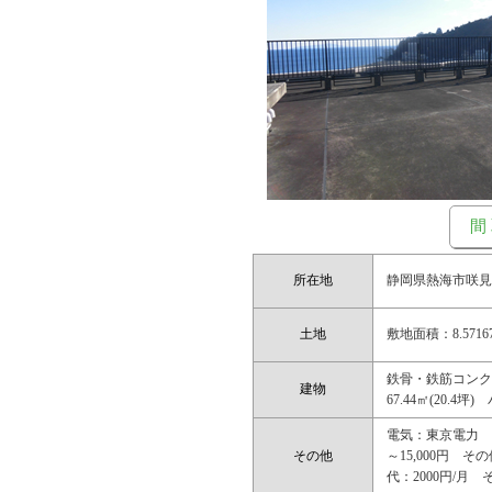
間
所在地
静岡県熱海市咲見町2
土地
敷地面積：8.57167
鉄骨・鉄筋コンクリ
建物
67.44㎡(20.4坪
電気：東京電力 
その他
～15,000円 そ
代：2000円/月 