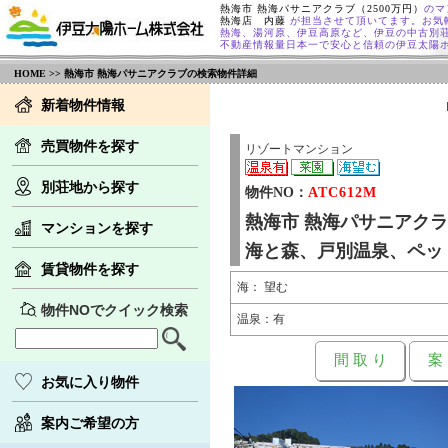
熱海市 熱海パサニアクラブ（2500万円）
のマ
熱海店 内藤
が担当させて頂いてます。お気
熱海、湯河原、伊豆高原など、伊豆の中古別
不動産情報量日本一で安心と信頼の伊豆太陽
HOME
>> 熱海市 熱海パサニアクラブの検索物件詳細
新着物件情報
売買物件を探す
リゾートマンション
別荘地から探す
物件NO：
ATC612M
熱海市 熱海パサニアク
マンションを探す
海と森、戸別温泉、ペッ
賃貸物件を探す
海： 望む
物件NOでクイック検索
温泉：有
間 取 り
案
お気に入り物件
案内ご希望の方