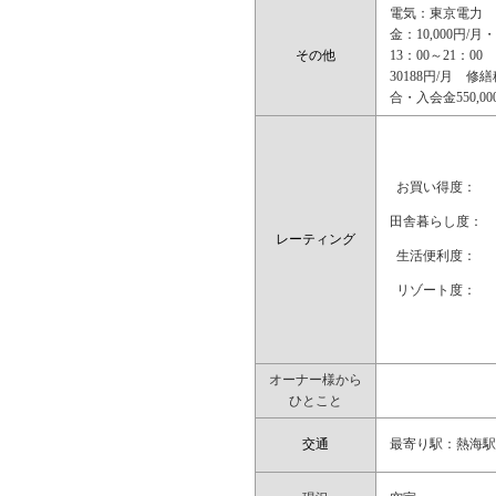
電気：東京電力 
金：10,000円
その他
13：00～21：0
30188円/月 
合・入会金550,
お買い得度：
田舎暮らし度：
レーティング
生活便利度：
リゾート度：
オーナー様から
ひとこと
交通
最寄り駅：熱海駅