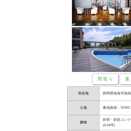
間 取 り
案
所在地
静岡県熱海市熱海17
土地
敷地面積：59569.15
鉄骨・鉄筋コンクリー
建物
(8.84坪)