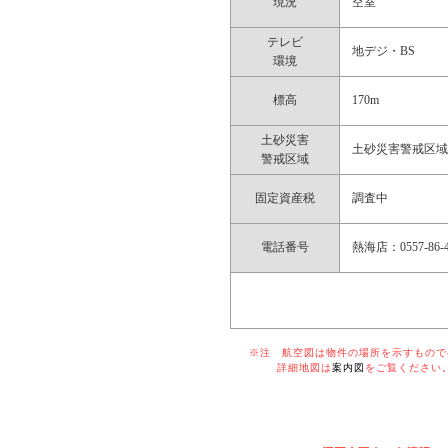
現況
空室
テレビ
地デジ・BS
環境
標高
170m
土砂災害
土砂災害警戒区
警戒区域
固定資産税
調査中
電話番号
熱海店：0557-86-4
※注 航空図は物件の場所を示すものでは
詳細地図は
案内図
をご覧ください