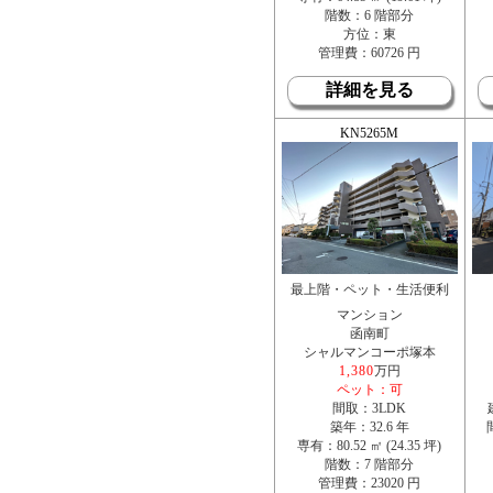
階数：6 階部分
方位：東
管理費：60726 円
詳細を見る
KN5265M
最上階・ペット・生活便利
マンション
函南町
シャルマンコーポ塚本
1,380
万円
ペット：可
間取：3LDK
築年：32.6 年
専有：80.52 ㎡ (24.35 坪)
階数：7 階部分
管理費：23020 円