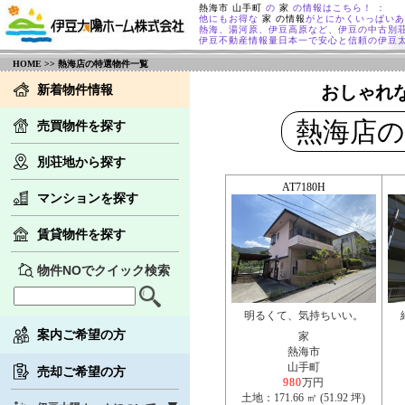
熱海市 山手町
の
家
の情報はこちら！ ：
他にもお得な
家 の情報
がとにかくいっぱいあ
熱海、湯河原、伊豆高原など、伊豆の中古別
伊豆不動産情報量日本一で安心と信頼の伊豆
HOME
>> 熱海店の特選物件一覧
新着物件情報
おしゃれ
熱海店の
売買物件を探す
別荘地から探す
AT7180H
マンションを探す
賃貸物件を探す
物件NOでクイック検索
明るくて、気持ちいい。
案内ご希望の方
家
熱海市
山手町
売却ご希望の方
980
万円
土地：171.66 ㎡ (51.92 坪)