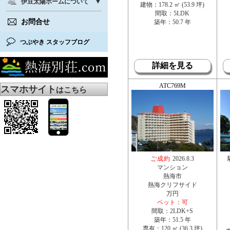
伊豆太陽ホームについて
建物：178.2 ㎡ (53.9 坪)
間取：5LDK
お問合せ
築年：50.7 年
つぶやき スタッフブログ
詳細を見る
ATC769M
スマホサイト
はこちら
ご成約
2026.8.3
マンション
熱海市
熱海クリフサイド
万円
ペット：可
間取：2LDK+S
築年：51.5 年
専有：120 ㎡ (36.3 坪)