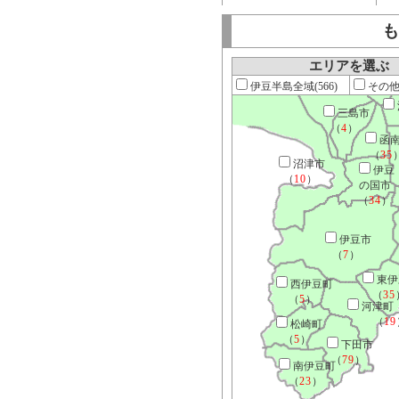
も
エリアを選ぶ
伊豆半島全域(566)
その他[
三島市
（
4
）
函
（
35
沼津市
伊豆
（
10
）
の国市
（
34
）
伊豆市
（
7
）
東伊
西伊豆町
（
35
（
5
）
河津町
（
19
松崎町
（
5
）
下田市
（
79
）
南伊豆町
（
23
）