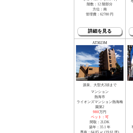
専
階数：12 階部分
方位：南
管理費：62780 円
詳細を見る
AT3023M
源泉、大型犬2頭まで
マンション
熱海市
ライオンズマンション熱海梅
園第2
980
万円
ペット：可
間取：2LDK
築年：35.1 年
専有：64.85 ㎡ (19.61 坪)