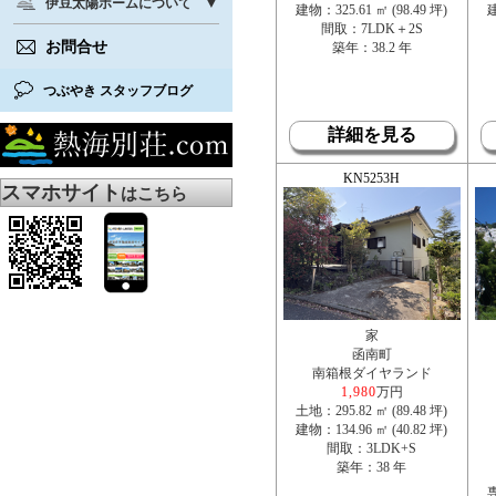
伊豆太陽ホームについて
建物：325.61 ㎡ (98.49 坪)
建
間取：7LDK＋2S
お問合せ
築年：38.2 年
つぶやき スタッフブログ
詳細を見る
KN5253H
スマホサイト
はこちら
家
函南町
南箱根ダイヤランド
1,980
万円
土地：295.82 ㎡ (89.48 坪)
建物：134.96 ㎡ (40.82 坪)
間取：3LDK+S
築年：38 年
専