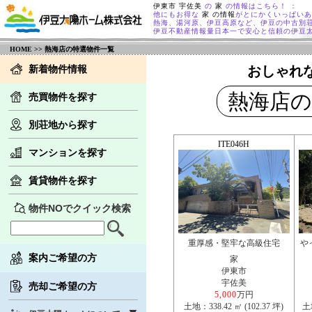
伊東市 宇佐美
の
家
の情報はこちら！ ：
他にもお得な
家 の情報
がとにかくいっぱいあ
熱海、湯河原、伊豆高原など、伊豆の中古別
伊豆不動産情報量日本一で安心と信頼の伊豆
HOME
>> 熱海店の特選物件一覧
新着物件情報
おしゃれ
熱海店の
売買物件を探す
別荘地から探す
ITE046H
マンションを探す
賃貸物件を探す
物件NOでクイック検索
重厚感・堅牢な高級住宅
や
案内ご希望の方
家
伊東市
宇佐美
売却ご希望の方
5,000
万円
土地：338.42 ㎡ (102.37 坪)
土地