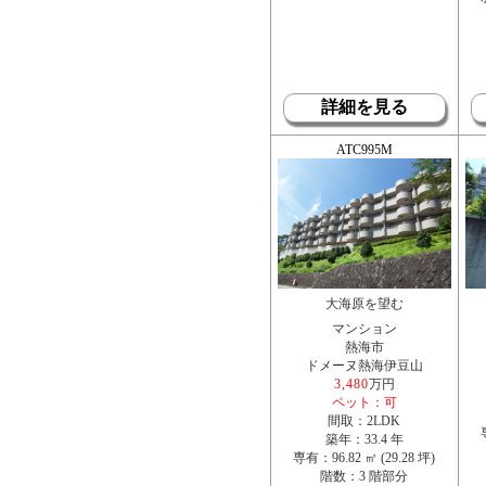
詳細を見る
ATC995M
大海原を望む
マンション
熱海市
ドメーヌ熱海伊豆山
3,480
万円
ペット：可
間取：2LDK
築年：33.4 年
専有：96.82 ㎡ (29.28 坪)
階数：3 階部分