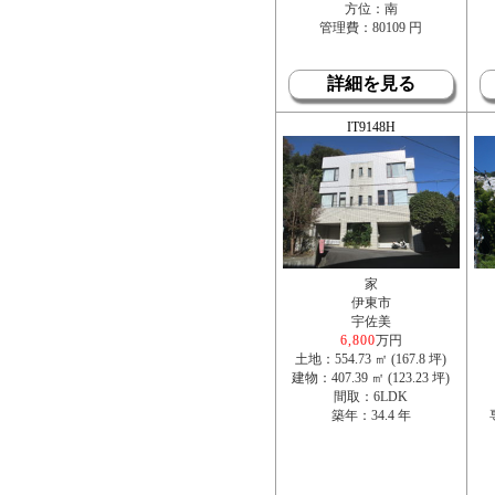
方位：南
管理費：80109 円
詳細を見る
IT9148H
家
伊東市
宇佐美
6,800
万円
土地：554.73 ㎡ (167.8 坪)
建物：407.39 ㎡ (123.23 坪)
間取：6LDK
築年：34.4 年