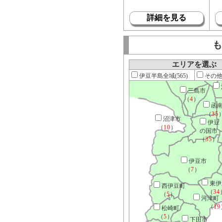
詳細を見る
も
エリアを選ぶ
伊豆半島全域(565)
その他[
三島市
（
4
）
函
（
35
沼津市
伊豆
（
10
）
の国市
（
35
）
伊豆市
（
7
）
東伊
西伊豆町
（
34
（
5
）
河津町
（
19
松崎町
（
5
）
下田市