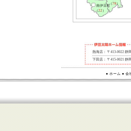
（
79
）
南伊豆町
（
22
）
熱海店：
〒413-0022
下田店：
〒415-0021
● ホーム
● 