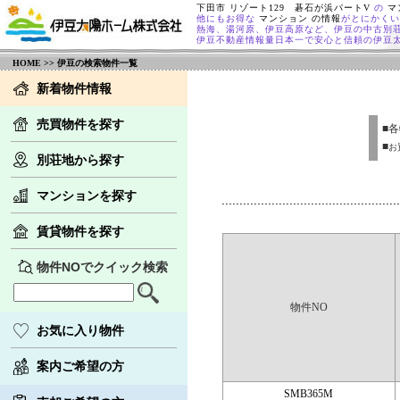
下田市 リゾート129 碁石が浜パートV
の
マ
他にもお得な
マンション の情報
がとにかくい
熱海、湯河原、伊豆高原など、伊豆の中古別
伊豆不動産情報量日本一で安心と信頼の伊豆
HOME
>> 伊豆の検索物件一覧
新着物件情報
売買物件を探す
■
■
お
別荘地から探す
マンションを探す
賃貸物件を探す
物件NOでクイック検索
物件NO
お気に入り物件
案内ご希望の方
SMB365M