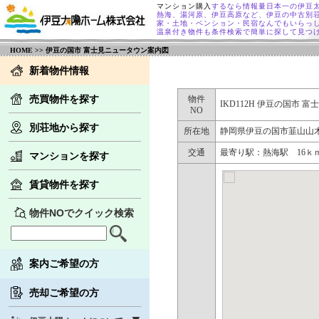
マンション購入
するなら情報量日本一の伊豆
熱海、湯河原、伊豆高原など、伊豆の中古別
家・土地・ペンション・民宿なんでもいらっ
温泉付き物件も条件検索で簡単に探して見つ
HOME
>> 伊豆の国市 富士見ニュータウン案内図
新着物件情報
売買物件を探す
物件
IKD112H 伊豆の国市 
NO
別荘地から探す
所在地
静岡県伊豆の国市韮山山
交通
最寄り駅：熱海駅 16
マンションを探す
賃貸物件を探す
物件NOでクイック検索
案内ご希望の方
売却ご希望の方