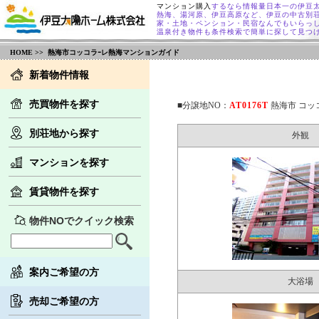
マンション購入
するなら情報量日本一の伊豆
熱海、湯河原、伊豆高原など、伊豆の中古別
家・土地・ペンション・民宿なんでもいらっ
温泉付き物件も条件検索で簡単に探して見つ
HOME
>> 熱海市コッコラｰレ熱海マンションガイド
新着物件情報
売買物件を探す
■分譲地NO：
AT0176T
熱海市 コッ
別荘地から探す
外観
マンションを探す
賃貸物件を探す
物件NOでクイック検索
案内ご希望の方
大浴場
売却ご希望の方