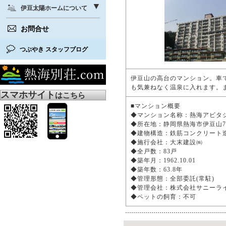
伊豆太陽ホームについて
お問合せ
つぶやき スタッフブログ
伊豆山の高台のマンション。車
も気兼ねなく温泉に入れます。
スマホサイト
はこちら
■マンション概要
◆マンション名称：熱海アビ
◆所在地：静岡県熱海市伊豆山
◆建物構造：鉄筋コンクリート
◆施行会社：大末建設㈱
◆全戸数：83戸
◆築年月：1962.10.01
◆築年数：63.8年
◆管理形態：全部委託(常駐)
◆管理会社：株式会社サニー
◆ペットの飼育：不可