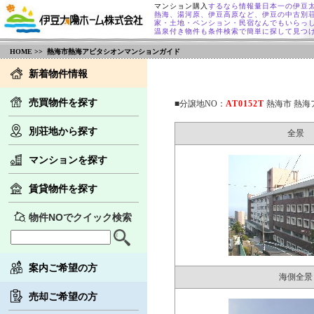
マンション購入
するなら情報量日本一の伊豆
熱海、湯河原、伊豆高原など、伊豆の中古別
家・土地・ペンション・民宿なんでもいらっ
温泉付き物件も条件検索で簡単に探して見つ
HOME
>> 熱海市熱海アビタシオンマンションガイド
新着物件情報
売買物件を探す
■分譲地NO：
AT0152T
熱海市 熱海
別荘地から探す
全景
マンションを探す
賃貸物件を探す
物件NOでクイック検索
案内ご希望の方
海側全景
売却ご希望の方