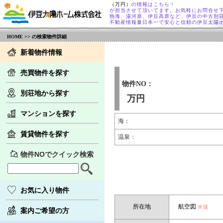
（万円）
の情報はこちら！
が担当させて頂いてます。お気軽にお問合せ
熱海、湯河原、伊豆高原など、伊豆の中古別
不動産情報量日本一で安心と信頼の伊豆太陽
HOME
>> の検索物件詳細
新着物件情報
売買物件を探す
物件NO：
別荘地から探す
万円
マンションを探す
海：
賃貸物件を探す
温泉：
物件NOでクイック検索
お気に入り物件
所在地
航空図
※注
案内ご希望の方