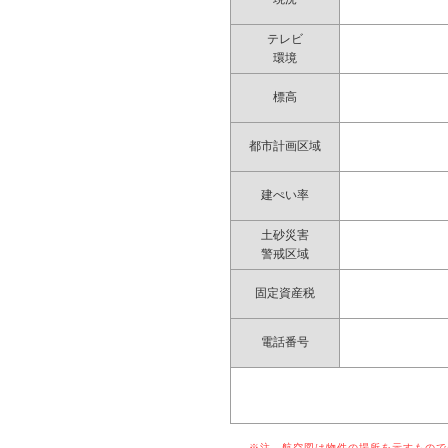
テレビ
環境
標高
都市計画区域
建ぺい率
土砂災害
警戒区域
固定資産税
電話番号
※注 航空図は物件の場所を示すものでは